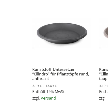
Kunststoff-Untersetzer
Kuns
“Cilindro” für Pflanztöpfe rund,
“Cili
anthrazit
taup
Preisspanne:
3,19
€
–
13,49
€
3,19
3,19 €
Enthält 19% MwSt.
Enth
bis
zzgl.
Versand
zzgl.
13,49 €