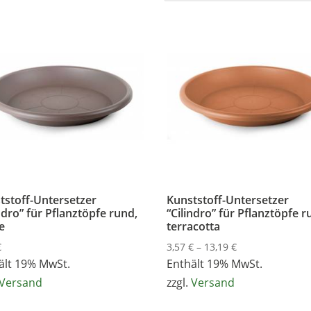
tstoff-Untersetzer
Kunststoff-Untersetzer
ndro” für Pflanztöpfe rund,
“Cilindro” für Pflanztöpfe r
e
terracotta
Preisspanne:
€
3,57
€
–
13,19
€
3,57 €
ält 19% MwSt.
Enthält 19% MwSt.
bis
Versand
zzgl.
Versand
13,19 €