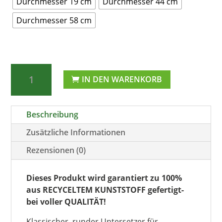
Durchmesser 19 cm
Durchmesser 44 cm
Durchmesser 58 cm
Kunststoff-
IN DEN WARENKORB
Untersetzer
“Cilindro”
für
Beschreibung
Pflanztöpfe
rund,
Zusätzliche Informationen
anthrazit
Rezensionen (0)
Menge
Dieses Produkt wird garantiert zu 100%
aus RECYCELTEM KUNSTSTOFF gefertigt-
bei voller QUALITÄT!
Klassischer, runder Untersetzer für