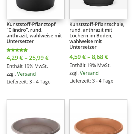
Kunststoff-Pflanztopf
Kunststoff-Pflanzschale,
“Cilindro”, rund,
rund, anthrazit mit
anthrazit, wahlweise mit
Löchern im Boden,
Untersetzer
wahlweise mit
Untersetzer
Preisspa
4,59
€
–
8,68
€
Preisspanne:
4,29
€
–
25,99
€
Bewertet
mit
4,59 €
5.00
Enthält 19% MwSt.
4,29 €
Enthält 19% MwSt.
von 5
zzgl.
Versand
bis
zzgl.
Versand
bis
Lieferzeit: 3 - 4 Tage
Lieferzeit: 3 - 4 Tage
8,68 €
25,99 €