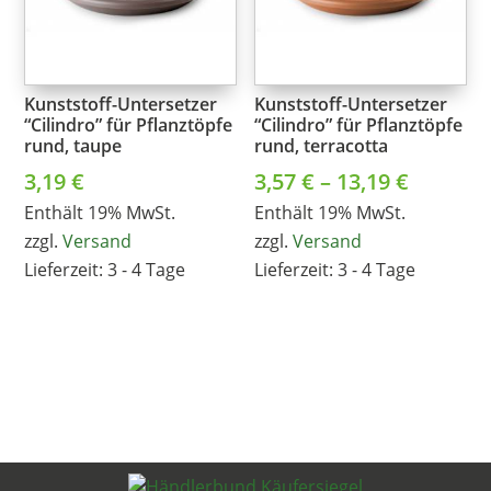
Kunststoff-Untersetzer
Kunststoff-Untersetzer
“Cilindro” für Pflanztöpfe
“Cilindro” für Pflanztöpfe
rund, taupe
rund, terracotta
Preissp
3,19
€
3,57
€
–
13,19
€
3,57 €
Enthält 19% MwSt.
Enthält 19% MwSt.
zzgl.
Versand
zzgl.
Versand
bis
Lieferzeit: 3 - 4 Tage
Lieferzeit: 3 - 4 Tage
13,19 €