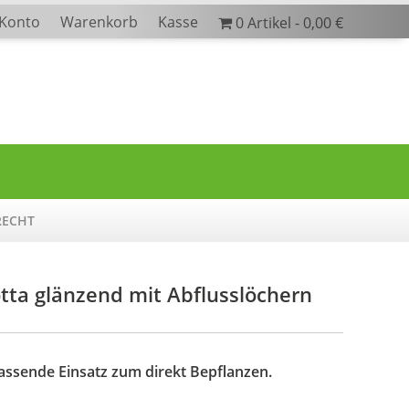
 Konto
Warenkorb
Kasse
0 Artikel
0,00 €
RECHT
otta glänzend mit Abflusslöchern
ssende Einsatz zum direkt Bepflanzen.