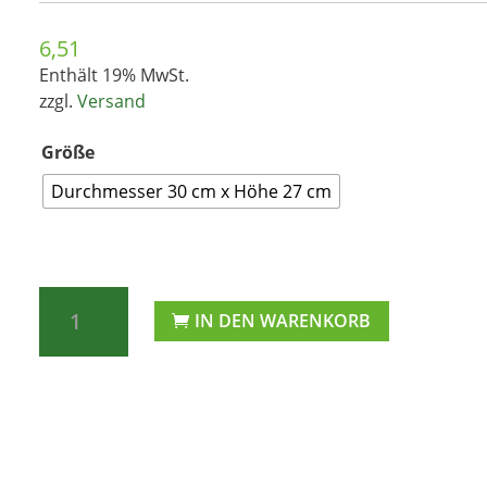
6,51
Enthält 19% MwSt.
zzgl.
Versand
Größe
Durchmesser 30 cm x Höhe 27 cm
Kunststoff-
IN DEN WARENKORB
Containertopf
rund,
terracotta
glänzend
mit
Abflusslöchern
Menge