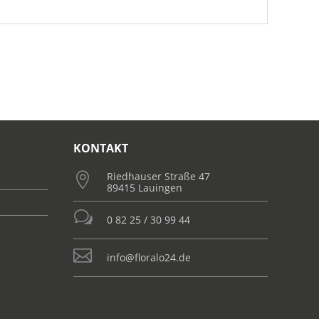
KONTAKT
Riedhauser Straße 47

89415 Lauingen
w
0 82 25 / 30 99 44

info@floralo24.de