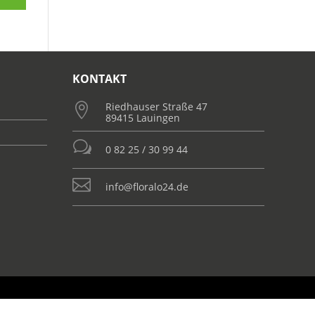
KONTAKT
Riedhauser Straße 47

89415 Lauingen
w
0 82 25 / 30 99 44

info@floralo24.de