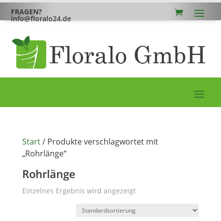
FRAGEN?
info@floralo24.de
Start
/ Produkte verschlagwortet mit
„Rohrlänge“
Rohrlänge
Einzelnes Ergebnis wird angezeigt