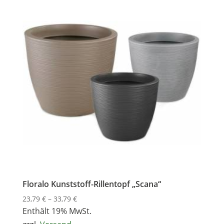
Floralo Kunststoff-Rillentopf „Scana“
Preisspanne:
23,79
€
–
33,79
€
23,79 €
Enthält 19% MwSt.
bis