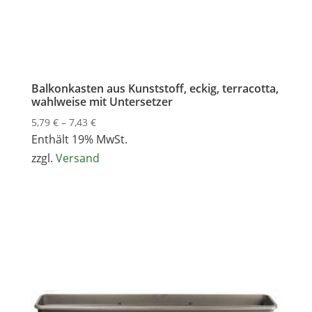
Balkonkasten aus Kunststoff, eckig, terracotta,
wahlweise mit Untersetzer
Preisspanne:
5,79
€
–
7,43
€
5,79 €
Enthält 19% MwSt.
bis
zzgl.
Versand
7,43 €