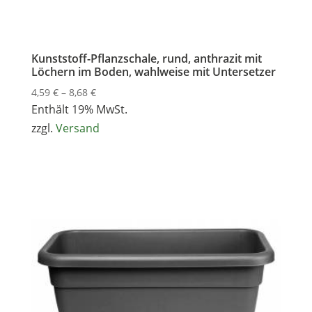
Kunststoff-Pflanzschale, rund, anthrazit mit
Löchern im Boden, wahlweise mit Untersetzer
Preisspanne:
4,59
€
–
8,68
€
4,59 €
Enthält 19% MwSt.
bis
zzgl.
Versand
8,68 €