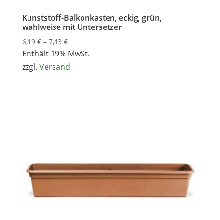
Kunststoff-Balkonkasten, eckig, grün,
wahlweise mit Untersetzer
Preisspanne:
6,19
€
–
7,43
€
6,19 €
Enthält 19% MwSt.
bis
zzgl.
Versand
7,43 €