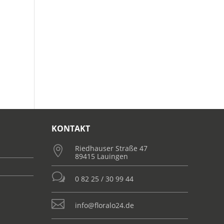
KONTAKT
Riedhauser Straße 47

89415 Lauingen
w
0 82 25 / 30 99 44

info@floralo24.de