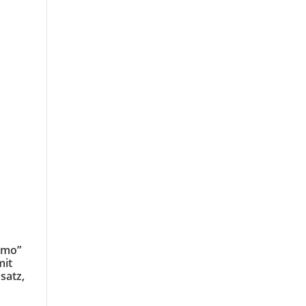
amo”
mit
satz,