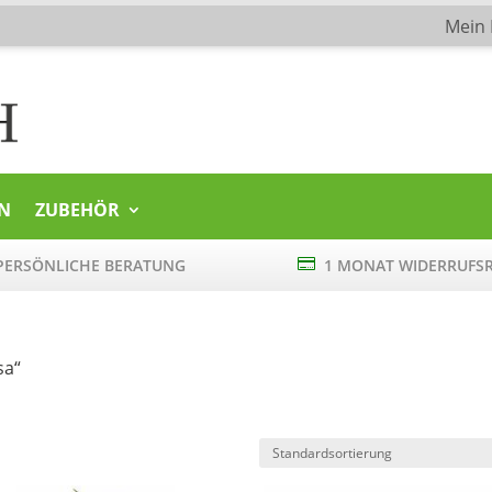
Mein
N
ZUBEHÖR
ERSÖNLICHE BERATUNG

1 MONAT WIDERRUFS
sa“