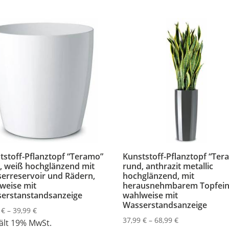
tstoff-Pflanztopf “Teramo”
Kunststoff-Pflanztopf “Ter
, weiß hochglänzend mit
rund, anthrazit metallic
erreservoir und Rädern,
hochglänzend, mit
weise mit
herausnehmbarem Topfein
erstanstandsanzeige
wahlweise mit
Wasserstandsanzeige
Preisspanne:
9
€
–
39,99
€
Preisspanne:
37,99
€
–
68,99
€
17,49 €
ält 19% MwSt.