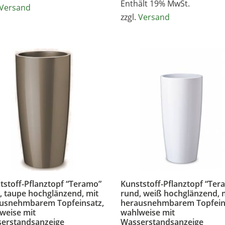
37,99 €
Enthält 19% MwSt.
bis
Versand
bis
39,99 €
zzgl.
Versand
68,99 €
tstoff-Pflanztopf “Teramo”
Kunststoff-Pflanztopf “Ter
, taupe hochglänzend, mit
rund, weiß hochglänzend, 
usnehmbarem Topfeinsatz,
herausnehmbarem Topfein
weise mit
wahlweise mit
erstandsanzeige
Wasserstandsanzeige