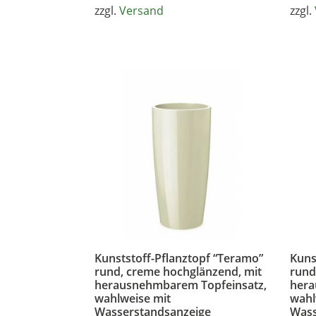
bis
zzgl.
Versand
zzgl.
39,99 €
Kunststoff-Pflanztopf “Teramo”
Kuns
rund, creme hochglänzend, mit
rund
herausnehmbarem Topfeinsatz,
hera
wahlweise mit
wahl
Wasserstandsanzeige
Wass