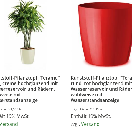
tstoff-Pflanztopf “Teramo”
Kunststoff-Pflanztopf “Ter
, creme hochglänzend mit
rund, rot hochglänzend mi
erreservoir und Rädern,
Wasserreservoir und Räder
weise mit
wahlweise mit
erstandsanzeige
Wasserstandsanzeige
Preisspanne:
Preisspanne:
9
€
–
39,99
€
17,49
€
–
39,99
€
17,49 €
17,49 €
ält 19% MwSt.
Enthält 19% MwSt.
bis
bis
Versand
zzgl.
Versand
39,99 €
39,99 €