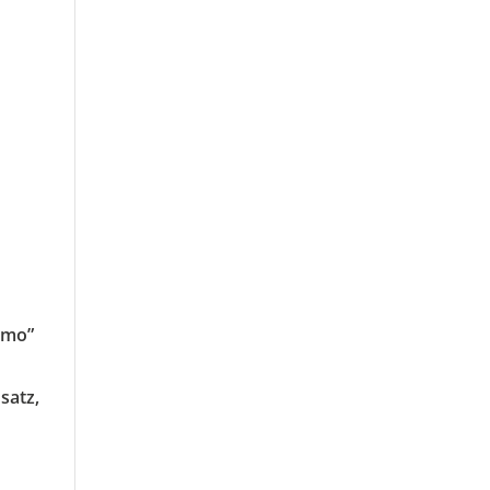
amo”
satz,