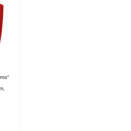
amo”
t
n,