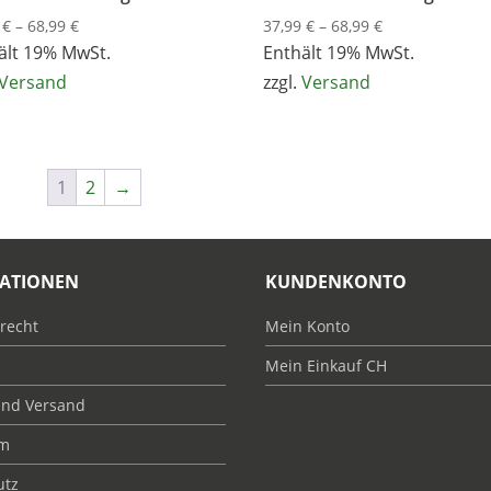
Preisspanne:
Preisspanne:
9
€
–
68,99
€
37,99
€
–
68,99
€
37,99 €
37,99 €
ält 19% MwSt.
Enthält 19% MwSt.
bis
bis
Versand
zzgl.
Versand
68,99 €
68,99 €
1
2
→
ATIONEN
KUNDENKONTO
recht
Mein Konto
Mein Einkauf CH
und Versand
um
utz