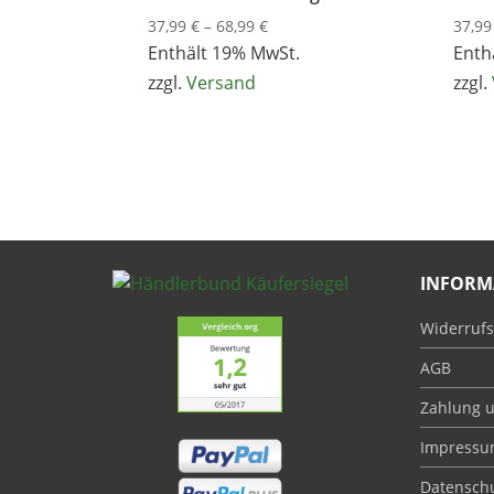
Preisspanne:
37,99
€
–
68,99
€
37,9
37,99 €
Enthält 19% MwSt.
Enth
bis
zzgl.
Versand
zzgl.
68,99 €
INFORM
Widerrufs
AGB
Zahlung 
Impress
Datensch