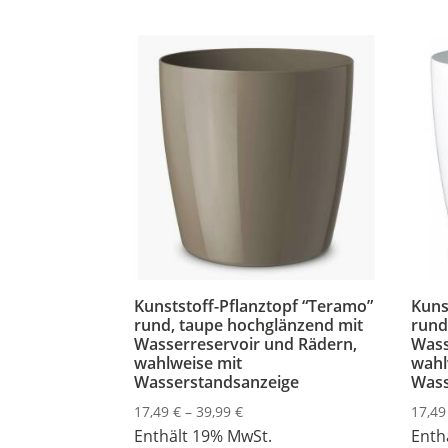
Kunststoff-Pflanztopf “Teramo”
Kuns
rund, taupe hochglänzend mit
rund
Wasserreservoir und Rädern,
Wass
wahlweise mit
wahl
Wasserstandsanzeige
Wass
Preisspanne:
17,49
€
–
39,99
€
17,4
17,49 €
Enthält 19% MwSt.
Enth