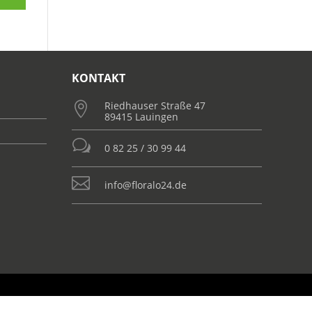
KONTAKT
Riedhauser Straße 47

89415 Lauingen
w
0 82 25 / 30 99 44

info@floralo24.de