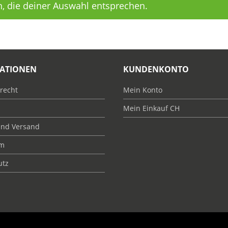
, die deiner Auswahl entsprechen.
ATIONEN
KUNDENKONTO
recht
Mein Konto
Mein Einkauf CH
und Versand
um
utz