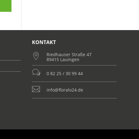
KONTAKT
Riedhauser Straße 47

89415 Lauingen
w
0 82 25 / 30 99 44

info@floralo24.de