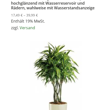
hochglänzend mit Wasserreservoir und
Rädern, wahlweise mit Wasserstandsanzeige
Preisspanne:
17,49
€
–
39,99
€
17,49 €
Enthält 19% MwSt.
bis
zzgl.
Versand
39,99 €