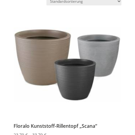
Floralo Kunststoff-Rillentopf „Scana“
Preisspanne:
23,79
€
–
33,79
€