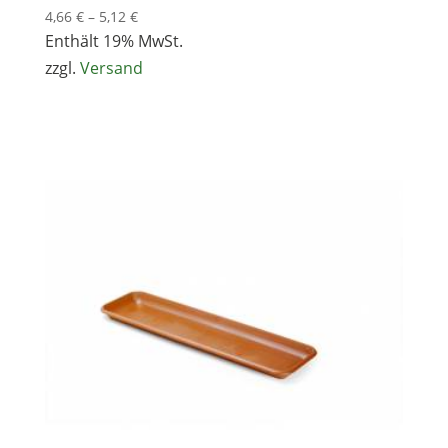
Preisspanne:
4,66
€
–
5,12
€
4,66 €
Enthält 19% MwSt.
bis
zzgl.
Versand
5,12 €