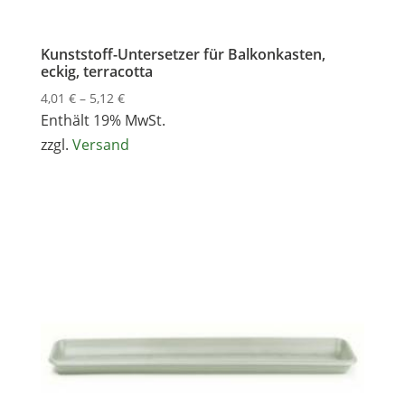
Kunststoff-Untersetzer für Balkonkasten,
eckig, terracotta
Preisspanne:
4,01
€
–
5,12
€
4,01 €
Enthält 19% MwSt.
bis
zzgl.
Versand
5,12 €