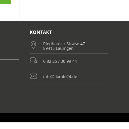
KONTAKT
Riedhauser Straße 47

89415 Lauingen
w
0 82 25 / 30 99 44

info@floralo24.de